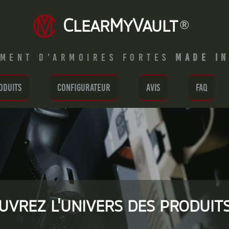
Clear
My
Vault
®
ement d'armoires fortes
made i
oduits
Configurateur
Avis
Faq
uvrez l'univers des produit