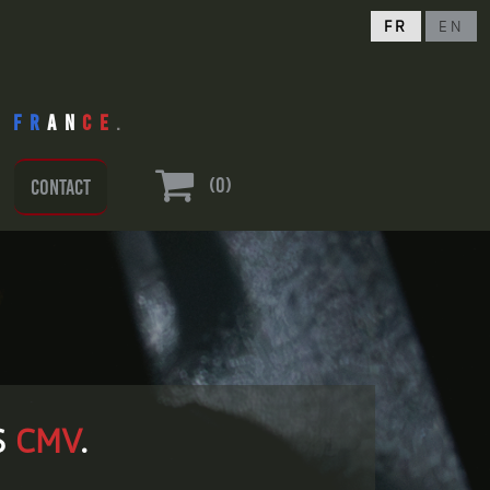
fr
en
n
Fr
an
ce
.

(0)
Contact
s
cmv
.