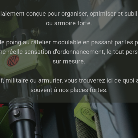
lement conçue pour organiser, optimiser et sublime
ou armoire forte.
de poing au râtelier modulable en passant par les
ne réelle sensation d'ordonnancement, le tout per
sur mesure.
f, militaire ou armurier, vous trouverez ici de quo
souvent à nos places fortes.